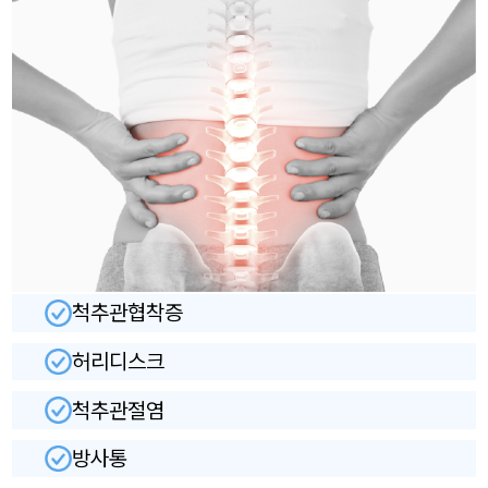
척추관협착증
허리디스크
척추관절염
방사통